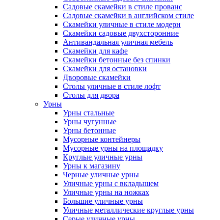
Садовые скамейки в стиле прованс
Садовые скамейки в английском стиле
Скамейки уличные в стиле модерн
Скамейки садовые двухсторонние
Антивандальная уличная мебель
Скамейки для кафе
Скамейки бетонные без спинки
Скамейки для остановки
Дворовые скамейки
Столы уличные в стиле лофт
Столы для двора
Урны
Урны стальные
Урны чугунные
Урны бетонные
Мусорные контейнеры
Мусорные урны на площадку
Круглые уличные урны
Урны к магазину
Черные уличные урны
Уличные урны с вкладышем
Уличные урны на ножках
Большие уличные урны
Уличные металлические круглые урны
Серые уличные урны