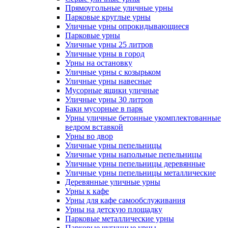
Прямоугольные уличные урны
Парковые круглые урны
Уличные урны опрокидывающиеся
Парковые урны
Уличные урны 25 литров
Уличные урны в город
Урны на остановку
Уличные урны с козырьком
Уличные урны навесные
Мусорные ящики уличные
Уличные урны 30 литров
Баки мусорные в парк
Урны уличные бетонные укомплектованные
ведром вставкой
Урны во двор
Уличные урны пепельницы
Уличные урны напольные пепельницы
Уличные урны пепельницы деревянные
Уличные урны пепельницы металлические
Деревянные уличные урны
Урны к кафе
Урны для кафе самообслуживания
Урны на детскую площадку
Парковые металлические урны
Парковые чугунные урны