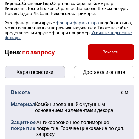
Кировск, Сосновый Бор, Сертолово, Кириши, Коммунар,
Кингисепп, Тосно Волхов, Отрадное, Волосово, Шлиссельбург,
Новая Ладога, Любань, Никольское, Приморск.
Этот фонарь, как и другие
фонари формы шара
подобного типа,
может использоваться на различных участках. Так же на сайте
представлены и другие фонари, например:
Уличные подвесные
фонари
.
Цена:
по запросу
Заказать
Характеристики
Доставка и оплата
Высота
6 м
Материал
Комбинированный с чугунным
основанием и элементами декора
Защитное
Антикоррозионное полимерное
покрытие
покрытие. Горячее цинкование по доп.
запросу