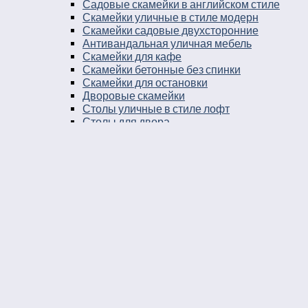
Садовые скамейки в английском стиле
Скамейки уличные в стиле модерн
Скамейки садовые двухсторонние
Антивандальная уличная мебель
Скамейки для кафе
Скамейки бетонные без спинки
Скамейки для остановки
Дворовые скамейки
Столы уличные в стиле лофт
Столы для двора
Урны
Урны стальные
Урны чугунные
Урны бетонные
Мусорные контейнеры
Мусорные урны на площадку
Круглые уличные урны
Урны к магазину
Черные уличные урны
Уличные урны с вкладышем
Уличные урны на ножках
Большие уличные урны
Уличные металлические круглые урны
Серые уличные урны