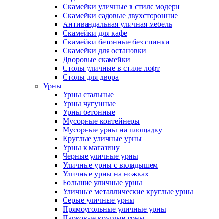
Скамейки уличные в стиле модерн
Скамейки садовые двухсторонние
Антивандальная уличная мебель
Скамейки для кафе
Скамейки бетонные без спинки
Скамейки для остановки
Дворовые скамейки
Столы уличные в стиле лофт
Столы для двора
Урны
Урны стальные
Урны чугунные
Урны бетонные
Мусорные контейнеры
Мусорные урны на площадку
Круглые уличные урны
Урны к магазину
Черные уличные урны
Уличные урны с вкладышем
Уличные урны на ножках
Большие уличные урны
Уличные металлические круглые урны
Серые уличные урны
Прямоугольные уличные урны
Парковые круглые урны