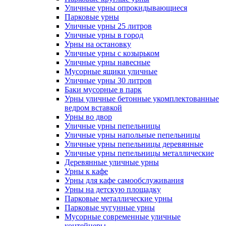
Уличные урны опрокидывающиеся
Парковые урны
Уличные урны 25 литров
Уличные урны в город
Урны на остановку
Уличные урны с козырьком
Уличные урны навесные
Мусорные ящики уличные
Уличные урны 30 литров
Баки мусорные в парк
Урны уличные бетонные укомплектованные
ведром вставкой
Урны во двор
Уличные урны пепельницы
Уличные урны напольные пепельницы
Уличные урны пепельницы деревянные
Уличные урны пепельницы металлические
Деревянные уличные урны
Урны к кафе
Урны для кафе самообслуживания
Урны на детскую площадку
Парковые металлические урны
Парковые чугунные урны
Мусорные современные уличные
контейнеры