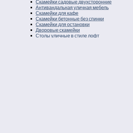
Скамейки садовые двухсторонние
Антивандальная уличная мебель
Скамейки для кафе
Скамейки бетонные без спинки
Скамейки для остановки
Дворовые скамейки
Столы уличные в стиле лофт
Столы для двора
Урны
Урны стальные
Урны чугунные
Урны бетонные
Мусорные контейнеры
Мусорные урны на площадку
Круглые уличные урны
Урны к магазину
Черные уличные урны
Уличные урны с вкладышем
Уличные урны на ножках
Большие уличные урны
Уличные металлические круглые урны
Серые уличные урны
Прямоугольные уличные урны
Парковые круглые урны