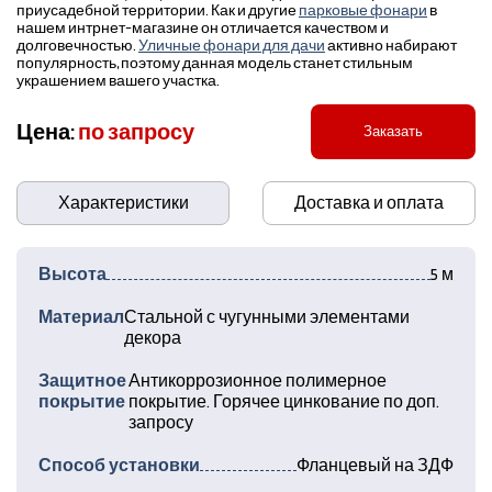
приусадебной территории. Как и другие
парковые фонари
в
нашем интрнет-магазине он отличается качеством и
долговечностью.
Уличные фонари для дачи
активно набирают
популярность, поэтому данная модель станет стильным
украшением вашего участка.
Цена:
по запросу
Заказать
Характеристики
Доставка и оплата
Высота
5 м
Материал
Стальной с чугунными элементами
декора
Защитное
Антикоррозионное полимерное
покрытие
покрытие. Горячее цинкование по доп.
запросу
Способ установки
Фланцевый на ЗДФ