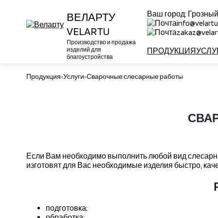
Ваш город:
Грозны
ВЕЛАРТУ
info@velartu
VELARTU
zakaz@velart
Производство и продажа
изделий для
ПРОДУКЦИЯ
УСЛУ
благоустройства
Продукция
Услуги
Сварочные слесарные работы
СВА
Если Вам необходимо выполнить любой вид слесарны
изготовят для Вас необходимые изделия быстро, кач
подготовка;
обработка;